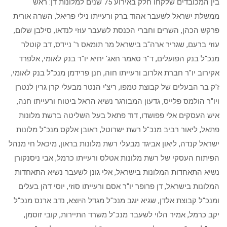
בין המכובדים שלקחו חלק באירוע 75 שנים למלונות דן: ראש
ממשלת ישראל לשעבר אהוד ברק ורעייתו נילי פריאל, השרה אורית
פרקש הכהן, השרים וחברי הכנסת לשעבר עוזי לנדאו, סילבן שלום,
עוזי ברעם, שגריר ארה"ב בישראל מר תומאס ר' ניידס, דב קוטלר
מנכ"ל בנק הפועלים, ד"ר סאמר חאג' יחיא יו"ר בנק לאומי, אלפרד
אקירוב יו"ר חברת אלרוב ורעייתו חוה, חנן פרידמן מנכ"ל בנק לאומי,
ז'ק בר הבעלים של קבוצת טמפו, ריצ'י הנטר מבעלי קרן גרין לנטרן
ויו"ר הולמס פלייס, גדעון המבורגר נשיא הראל ביטוח ורעייתו חנה,
איש העסקים אלי פפושדו, דוד פתאל בעל השליטה ברשת מלונות
פתאל, ליאור רביב מנכ"ל רשת ישרוטל, ראובן אלקס מנכ"ל מלונות
ישראל קנדה, ליאון אביגד מבעלי רשת מלונות בראון, מיכאל חי מנהל
הפיתוח העסקי של רשת מלונות אטלס ורעייתו כרמל, אבי ניסנקורן
נשיא התאחדות המלונות בישראל, אלי גונן לשעבר נשיא התאחדות
המלונות בישראל, דן פרופר יו"ר אסם ורעייתו סוזי, יוסי דהן בעלים
ומנכ"ל קבוצת אלדן, שגיא יוגב מנכ"ל מגדל היוצא, נדב ארנס מנכ"ל
יקב כרמל, אמיר הלוי לשעבר מנכ"ל משרד התיירות, קובי זוסמן,