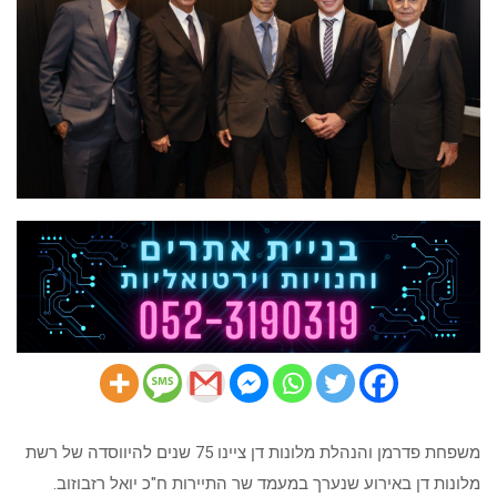
משפחת פדרמן והנהלת מלונות דן ציינו 75 שנים להיווסדה של רשת
מלונות דן באירוע שנערך במעמד שר התיירות ח"כ יואל רזבוזוב.