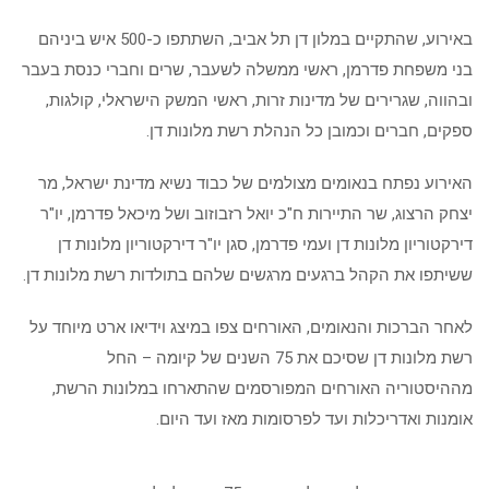
באירוע, שהתקיים במלון דן תל אביב, השתתפו כ-500 איש ביניהם
בני משפחת פדרמן, ראשי ממשלה לשעבר, שרים וחברי כנסת בעבר
ובהווה, שגרירים של מדינות זרות, ראשי המשק הישראלי, קולגות,
ספקים, חברים וכמובן כל הנהלת רשת מלונות דן.
האירוע נפתח בנאומים מצולמים של כבוד נשיא מדינת ישראל, מר
יצחק הרצוג, שר התיירות ח"כ יואל רזבוזוב ושל מיכאל פדרמן, יו"ר
דירקטוריון מלונות דן ועמי פדרמן, סגן יו"ר דירקטוריון מלונות דן
ששיתפו את הקהל ברגעים מרגשים שלהם בתולדות רשת מלונות דן.
לאחר הברכות והנאומים, האורחים צפו במיצג וידיאו ארט מיוחד על
רשת מלונות דן שסיכם את 75 השנים של קיומה – החל
מההיסטוריה האורחים המפורסמים שהתארחו במלונות הרשת,
אומנות ואדריכלות ועד לפרסומות מאז ועד היום.