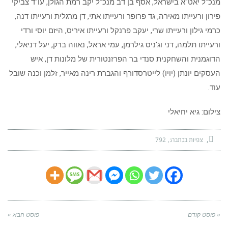
מנכ"ל יאט"א בישראל, אסף בן דב מנכ"ל יקב רמת הגולן, עו"ד צביקי
פירון ורעייתו מאירה, גד פרופר ורעייתו אתי, דן מרגלית ורעייתו דנה,
כרמי גילון ורעייתו שרי, יעקב פרנקל ורעייתו איריס, היזם יוסי ורדי
ורעייתו תלמה, דני וג'ניס גילרמן, עמי אראל, נאווה ברק, יעל דניאלי,
הדוגמנית והשחקנית סנדי בר הפרזנטורית של מלונות דן, איש
העסקים יונתן (יויו) לייטרסדורף והגברת רינה מאייר, זלמן וכנה שובל
עוד.
צילום: גיא יחיאלי
צפיות בכתבה:
792
« פוסט קודם
פוסט הבא »