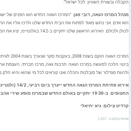
הקבלה ובשורת השוויון לכל ישראל".
מנהל המרכז הגאה, רובי מגן:
"המרכז הגאה החדש הוא הפנים של ישראל
הוא אדם. אני נרגש מאוד לפתוח את הבית החדש שלנו ולרכז אליו את הת
לכולן ולכולם. האירוע הראשון שלנו יתקיים ב-14.2 בוולנטיינז, יציג את המרכז לכל תושבי ותושבות העיר ויזכיר שאהבה היא אהבה".
המרכז הג
ביטוי הלכה למעשה במרכז הגאה: תרבות גאה, מרכז חברתי, העצמת ארגונ
ולהוות מגדלור של סובלנות והכלה ואנו קוראים לכל מי שהוא והיא חלק 
החטופים. ב-19:30 יתקיים באולם החדש שבמרכז מופע שירי אהבה בהנחיית טלולה בונט ובהשתתפות כמה מהשמות החמים (המופע בהרשמה מראש).
קרדיט צילום: גיא יחיאלי
צפיות בכתבה:
1,017