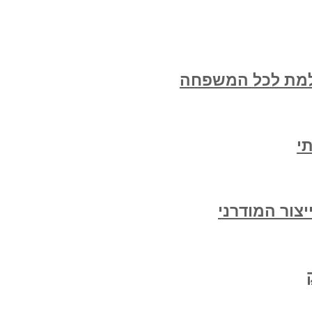
למת לכל המשפחה
י
צור המודרני