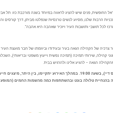
 החופשית, פנים שיש להציג לראווה במיוחד בשנה מורכבת כזו. תל אביב -
כניות הרבות שלנו, מסיוע לנשים טרנסיות שנפלטו מביתן, דרך קורסים ו
אה הוקם בשנת 2008, בעקבות סקר שנערך בשנת 2004 לאיתור צרכיה של הקהילה הגאה בעיר ובעידודו ו
י קהילה, שירותי תמיכה (תמיכה נפשית וייעוץ משפטי ובריאותי), השכל
מהקהילה הגאה – להגיע אלינו ולהרגיש בבית.
אירוע פתיחת המרכז הגאה החדש ייערך ביום רביעי, 14/2 (ולנטיינס דיי), בשעה 19:00