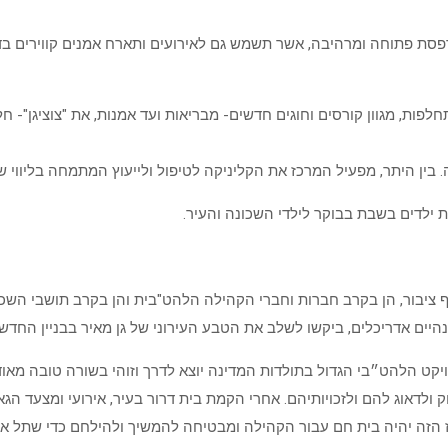
פסת פתוחה ומרהיבה, אשר תשמש גם לאירועים ותארח אמנים קווירים בדג
ות, מגוון קורסים וחוגים חדשים- מבריאות ועד אמנות, את "צוציגן"- חלל 
 בין היתר, מפעיל המרכז את הקליניקה לטיפול ולייעוץ המתמחה בליווי של
ף ציבור, הן בקרב חברות וחברי הקהילה הלהט"בית והן בקרב תושבי הש
נהיים אדריכלים, ביקשו לשלב את הטבע העירוני של גן מאיר בבניין החד
יקט הלהט״בי הגדול בתולדות המדינה יוצא לדרך וזוהי בשורה טובה מ
ולדאוג להם ולזכויותיהם. אחרי הקמת בית דרור בעיר, אירועי ומצעד הגא
זה יהיה בית חם עבור הקהילה ומבטיחה להמשיך ולהילחם כדי שתל אביב-י