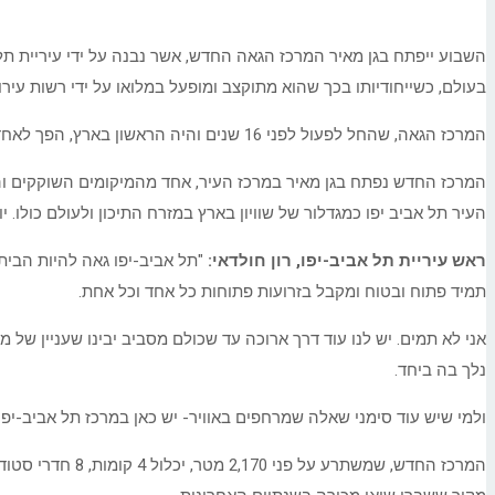
בעולם, כשייחודיותו בכך שהוא מתוקצב ומופעל במלואו על ידי רשות עירונ
המרכז הגאה, שהחל לפעול לפני 16 שנים והיה הראשון בארץ, הפך לאחד מהסמלים המרכזיים של הקהילה הלהט"בקית בעיר ולחלק בלתי נפרד מארגוני הקהילה הפועלים לקידום שוויון ולמניעת אפליה.
המרכז החדש נפתח בגן מאיר במרכז העיר, אחד מהמיקומים השוקקים ו
העיר תל אביב יפו כמגדלור של שוויון בארץ במזרח התיכון ולעולם כולו. 
ראש עיריית תל אביב-יפו, רון חולדאי:
"תל אביב-יפו גאה להיות הבי
תמיד פתוח ובטוח ומקבל בזרועות פתוחות כל אחד וכל אחת.
אני לא תמים. יש לנו עוד דרך ארוכה עד שכולם מסביב יבינו שעניין של מגד
נלך בה ביחד.
ולמי שיש עוד סימני שאלה שמרחפים באוויר- יש כאן במרכז תל אביב-יפו