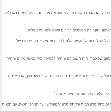
 בהשקעה של כ-30 מיליון שקלים. גודלו של המרכז החדש כפול בגודלו מהמבנה הקודם והוא מהווה את אחד המרכזים הגאים הגדולים
 בכל הגילים ומכל הקשת הלהט"בקית ומסמל את הפתיחות של
קום של כבוד. היה חשוב לנו שיהיה לקהילה בית ממשי. מקום שיהיה
שוויון זכויות והזדמנויות. חיים טובים. יש לנו עוד דרך, אבל אנחנו
איר עלינו תמיד שמחת חיים ואהבה.".
8 חדרי סטודיו ופעילות ואודיטוריום חדיש ומאובזר בעל 180 מקומות ישיבה, אשר ישמש גם כתיאטרון הבית של תיאטרון "המשולש" של המרכז הגאה, עם הצגות