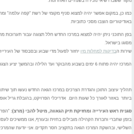
מקור ששברו שיאי מכירה בשנתיים האחרונות.
כמו כן, במקום אפשר יהיה למצוא סניף מקומי של רשת "קפה עלמה" ומר
באודיטוריום הוצבו מסכי כתוביות.
בפן התוכני ניתן יהיה למצוא במרכז החדש חלל תצוגה עבור תערוכות מתחלפ
מסוגו בישראל.
שירות ה
בדיקות למחלות מין
יחזור לפעול מדי שבוע ובסבסוד של העירייה.
המרכז יהיה פתוח 6 ימים בשבוע מהבוקר ועד הלילה ובהמשך יציע הצגות ילדים בשבת בבוקר לילדי השכונה והעיר.
תהליך עיצוב התוכן והגדרת הצרכים במרכז הגאה החדש נעשו תוך שיתו
ביותר באזור לאורך כל שעות היום. אדריכלי הפרויקט, בהובלת גריל אופ
סגנית ראש העירייה ומחזיקת תיק הגאווה, מיטל להבי (מרצ):
"הפרו
בזמן שחברי וחברות הקהילה מובילים בחזית ובעורף, אנו ממשיכים לעסוק 
השלישי, ובהשקת המרכז הגאה בתקציב חסר תקדים. אני יודעת שהמרכז ה