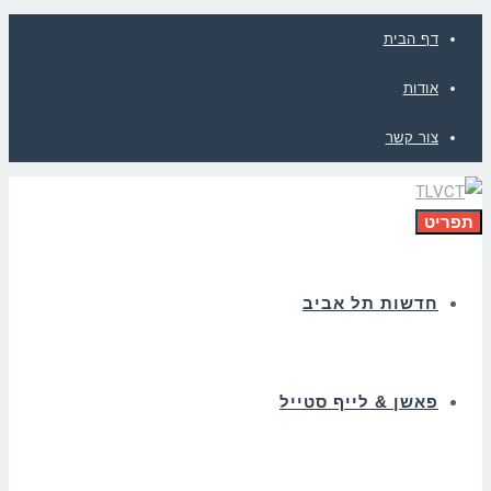
דף הבית
אודות
צור קשר
תפריט
חדשות תל אביב
פאשן & לייף סטייל