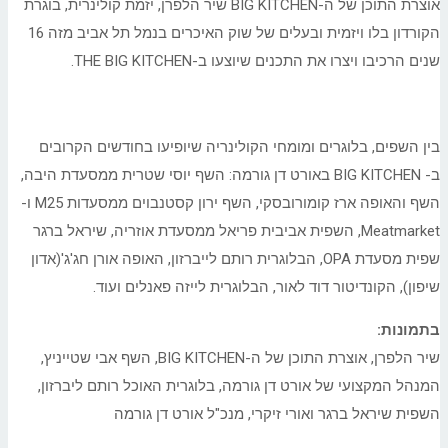
אוצרת התוכן של ה-BIG KITCHEN שיר הלפרן, יזמת קולינרית, בוגרת
הקורדון בלו ויזמית ובעלים של שוק האיכרים בנמל תל אביב מזה 16
שנים הרכיבו ויצרו את התכנים שיוצעו ב-THE BIG KITCHEN.
בין השפים, בלוגרים ומומחי הקולינריה שיופיעו בחודשים הקרובים
ב- BIG KITCHEN באורט דן גורמה: השף יוסי שטרית ממסעדת היבה,
השף והאופה ארז קומורובסקי, השף ירון קסטנבוים ממסעדות M25 ו-
Meatmarket, השפית אביבית פריאל ממסעדת אוזריה, שיראל ברגר
שפית מסעדת OPA, הבלוגרית רותם לייברזון, האופה אורן חג'ג'(אדון
שיפון), הקונדיטור דוד לאור, הבלוגרית לייזה פאנלים ועוד.
בתמונות:
שיר הלפרן, אוצרת התוכן של ה-BIG KITCHEN, השף אבי שטייניץ,
המנהל המקצועי של אורט דן גורמה, בלוגרית האוכל רותם ליברזון,
השפית שיראל ברגר ואורי זיקרי, מנכ"ל אורט דן גורמה