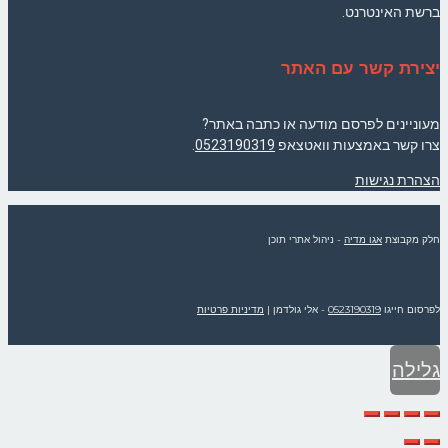
ברשת האינטרנט.
יצירת קשר עם האתר
מעוניינים לפרסם מודעה או כתבה באתר?
צרו קשר באמצעות וואטצאפ
0523190319
.
הצהרת נגישות
חלק מקבוצת
אגו מדיה
- ניהול אתרי תוכן
לפרסום חייגו
0523190319
- אלי גולדמן
|
מדיניות פרטיות
גלילה
לראש