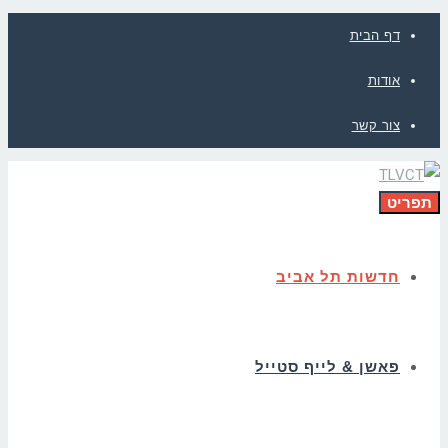
דף הבית
אודות
צור קשר
תפריט
חדשות תל אביב
פאשן & לייף סטייל