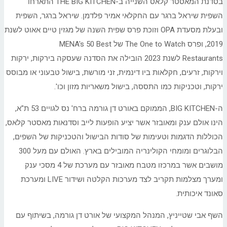
בסדנת המאסטר קלאס השנייה ב-THE BIG KITCHEN התארחו
השפית שיראל ברגר עם החקלאי אמיר פלדמן. שיראל ברגר, השפית
ובעלת מסעדת OPA וזוכת פרס שפית השנה של מגזין טיים אאוט לשנת
2019, ופרס The One to Watch של MENA's 50 Best
Restaurants לשנת 2023 הובילה את הסדנה שעסקה בירקות, ירקות
וירקות, זרעים, חקלאות ביו דינמית, זני מורשת, בישול טבעוני או מבוסס
ירקות, וטכניקות כמו התססה, בישול משאריות מזון וכו'.
ה-BIG KITCHEN, הממוקם באורט דן גורמה ברח' נס לגויים 53 ת"א,
הינו אולם ענק ומאובזר אשר יציע הופעות לייב וסדנאות מאסטר קלאס,
הכוללות הדגמות וטעימות של סודות הבישול והטכניקות של השפים,
הבלוגרים ומומחי הקולינריה המובילים בארץ. האולם עם מעל 300
מושבים אשר במרכזו מטבח מאובזר עם מערכת של 4 מסכי ענק
ומערך מצלמות תקריב לצד מערכות הקלטה ושידור LIVE ומערכת
סאונד איכותית.
השף אבי שטייניץ, המנהל המקצועי של אורט דן גורמה, בשיתוף עם