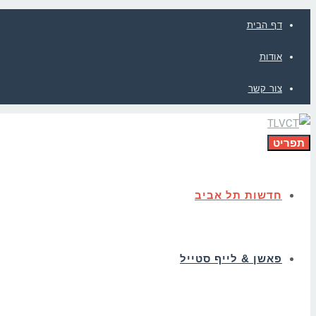
דף הבית
אודות
צור קשר
תפריט
חדשות תל אביב
פאשן & לייף סטייל