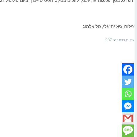
הפרס, בסך 18,000 ₪, יוענק לזוכים בטקס חגיגי שייערך ביום שלישי, 07.12.21, במעמד ראש עיריית תל-אביב-יפו, רון חולדאי.
צילום: גיא יחיאלי, טל אלמוג.
צפיות בכתבה:
987