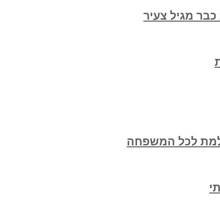
בר מגיל צעיר
למת לכל המשפחה
י