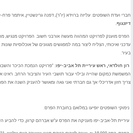
חברי ועדת השופטים: עליזה ברוידא (יו"ר), דפנה גרינשטיין, איתמר פרח-קרוון
דיזנגוף.
הפרס מוענק לפרויקט המהווה מעשה אורבני חשוב. הפרויקט מנגיש, מח
עדכני ואיכותי, הצליח ליצור במה למפגשים מגוונים של אוכלוסיות שונות
בעיר.
רון חולדאי, ראש עיריית תל אביב-יפו:
"פרויקט הנמכת הכיכר והשבתה
המשמשת כמקום שהייה ובילוי עבור תושבי העיר והציבור הרחב. ראינו א
צריך חזון אדריכלי אך גם חברתי ואני גאה ומאושר להעניק השנה את הפר
נימוקי השופטים יופיעו במלואם בחוברת הפרס.
עיריית תל-אביב-יפו מעניקה את הפרס ע"ש אברהם קרוון, כדי להביע הע