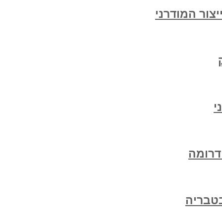
צור המודרני
י
דרומה
טבריה