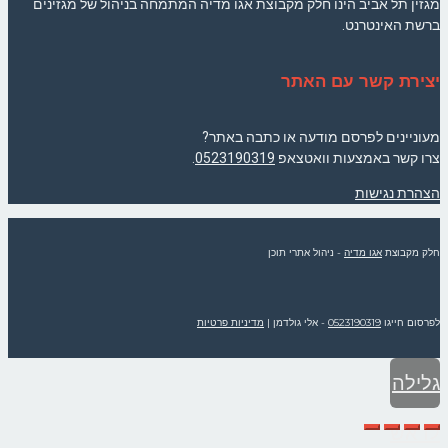
מגזין תל אביב הינו חלק מקבוצת אגו מדיה המתמחה בניהול של מגזינים
ברשת האינטרנט.
יצירת קשר עם האתר
מעוניינים לפרסם מודעה או כתבה באתר?
צרו קשר באמצעות וואטצאפ
0523190319
.
הצהרת נגישות
חלק מקבוצת
אגו מדיה
- ניהול אתרי תוכן
לפרסום חייגו
0523190319
- אלי גולדמן
|
מדיניות פרטיות
גלילה
לראש