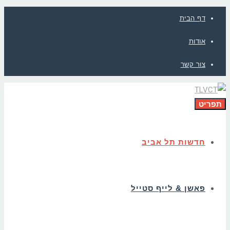
דף הבית
אודות
צור קשר
תפריט
חדשות תל אביב
פאשן & לייף סטייל