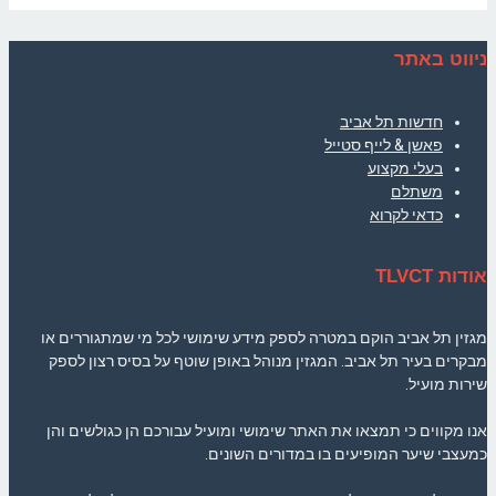
ניווט באתר
חדשות תל אביב
פאשן & לייף סטייל
בעלי מקצוע
משתלם
כדאי לקרוא
אודות TLVCT
מגזין תל אביב הוקם במטרה לספק מידע שימושי לכל מי שמתגוררים או
מבקרים בעיר תל אביב. המגזין מנוהל באופן שוטף על בסיס רצון לספק
שירות מועיל.
אנו מקווים כי תמצאו את האתר שימושי ומועיל עבורכם הן כגולשים והן
כמעצבי שיער המופיעים בו במדורים השונים.