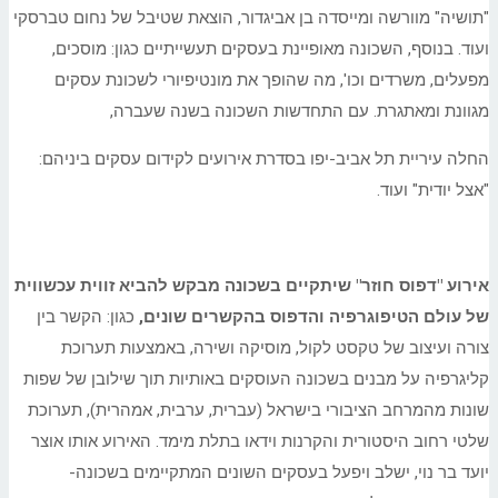
"תושיה" מוורשה ומייסדה בן אביגדור, הוצאת שטיבל של נחום טברסקי
ועוד. בנוסף, השכונה מאופיינת בעסקים תעשייתיים כגון: מוסכים,
מפעלים, משרדים וכו', מה שהופך את מונטיפיורי לשכונת עסקים
מגוונת ומאתגרת. עם התחדשות השכונה בשנה שעברה,
החלה עיריית תל אביב-יפו בסדרת אירועים לקידום עסקים ביניהם:
"אצל יודית" ועוד.
אירוע "דפוס חוזר" שיתקיים בשכונה מבקש להביא זווית עכשווית
של עולם הטיפוגרפיה והדפוס בהקשרים שונים,
כגון: הקשר בין
צורה ועיצוב של טקסט לקול, מוסיקה ושירה, באמצעות תערוכת
קליגרפיה על מבנים בשכונה העוסקים באותיות תוך שילובן של שפות
שונות מהמרחב הציבורי בישראל (עברית, ערבית, אמהרית), תערוכת
שלטי רחוב היסטורית והקרנות וידאו בתלת מימד. האירוע אותו אוצר
יועד בר נוי, ישלב ויפעל בעסקים השונים המתקיימים בשכונה-