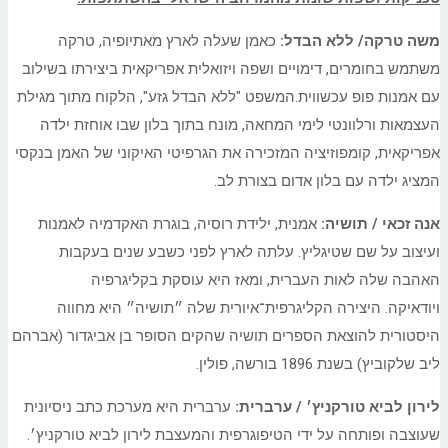
משה טרקה/ ללא הבדל:
כאמן שעלה לארץ מאתיופיה, טרקה
משתמש בחומרים, דימויים ושפה ויזואלית אפריקאית ביצירתו בשילוב
עם אמנות פופ עכשווית.​המשפט "ללא הבדל גזע", הלקוח מתוך מגילת
העצמאות ורלוונטי לימי המחאה, מונח בתוך בלון שבו אוחזת ילדה
אפריקאית, קומפוזיציה המזכירה את הגרפיטי האיקוני של האמן בנקסי
המציג ילדה עם בלון אדום בצורת לב.
אנה זכאי / תושיה:
אמנית, ילידת רוסיה, בוגרת האקדמיה לאמנות
ועיצוב על שם שטיגליץ. עלתה לארץ לפני כשבע שנים בעקבות
האהבה שלה לאות העברית, ומאז היא עוסקת בקליגרפיה
ויודאיקה.
היצירה הקליגרפית־איורית שלה ״תושיה״ היא מחווה
היסטורית להוצאת הספרים תושיה שהקים הסופר
בן אביגדור (אברהם
ליב שלקוביץ) בשנת 1896 בורשה, פולין.
לירון לביא טורקניץ׳ / ערברית:
ערברית היא מערכת כתב ניסיונית
שעוצבה ופותחה על ידי הטיפוגרפית והמעצבת לירון לביא טורקניץ׳.