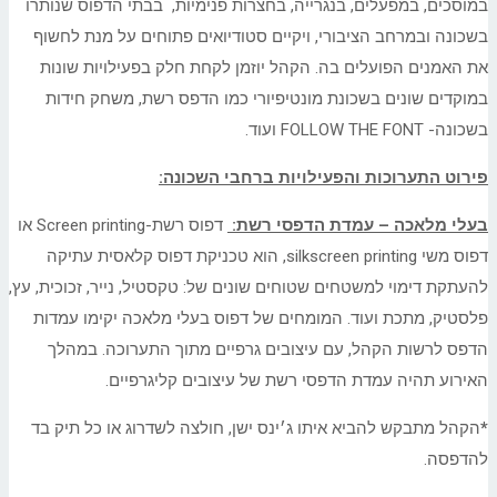
במוסכים, במפעלים, בנגרייה, בחצרות פנימיות, בבתי הדפוס שנותרו
בשכונה ובמרחב הציבורי, ויקיים סטודיואים פתוחים על מנת לחשוף
את האמנים הפועלים בה. הקהל יוזמן לקחת חלק בפעילויות שונות
במוקדים שונים בשכונת מונטיפיורי כמו הדפס רשת, משחק חידות
בשכונה- FOLLOW THE FONT ועוד.
פירוט התערוכות והפעילויות ברחבי השכונה:
בעלי מלאכה – עמדת הדפסי רשת:
דפוס רשת-Screen printing או
דפוס משי silkscreen printing, הוא טכניקת דפוס קלאסית עתיקה
להעתקת דימוי למשטחים שטוחים שונים של: טקסטיל, נייר, זכוכית, עץ,
פלסטיק, מתכת ועוד. המומחים של דפוס בעלי מלאכה יקימו עמדות
הדפס לרשות הקהל, עם עיצובים גרפיים מתוך התערוכה. במהלך
האירוע תהיה עמדת הדפסי רשת של עיצובים קליגרפיים​.
*
הקהל מתבקש להביא איתו ג׳ינס ישן, חולצה לשדרוג או כל תיק בד
להדפסה.