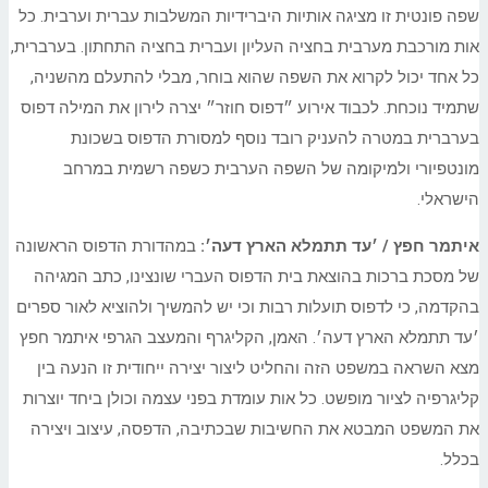
שפה פונטית זו מציגה אותיות היברידיות המשלבות עברית וערבית. כל
אות מורכבת מערבית בחציה העליון ועברית בחציה התחתון. בערברית,
כל אחד יכול לקרוא את השפה שהוא בוחר, מבלי להתעלם מהשניה,
שתמיד נוכחת.
לכבוד אירוע ״דפוס חוזר״ יצרה לירון את המילה דפוס
בערברית במטרה להעניק רובד נוסף למסורת הדפוס בשכונת
מונטפיורי ולמיקומה של השפה הערבית כשפה רשמית במרחב
הישראלי.
איתמר חפץ / ׳עד תתמלא הארץ דעה׳:
במהדורת הדפוס הראשונה
של מסכת ברכות בהוצאת בית הדפוס העברי שונצינו, כתב המגיהה
בהקדמה, כי לדפוס תועלות רבות וכי יש להמשיך ולהוציא לאור ספרים
׳עד תתמלא הארץ דעה׳.
האמן, הקליגרף והמעצב הגרפי איתמר חפץ
מצא השראה במשפט הזה והחליט ליצור יצירה ייחודית זו הנעה בין
קליגרפיה לציור מופשט. כל אות עומדת בפני עצמה וכולן ביחד יוצרות
את המשפט המבטא את החשיבות שבכתיבה, הדפסה, עיצוב ויצירה
בכלל.