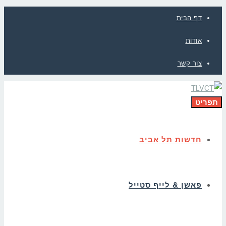
דף הבית
אודות
צור קשר
תפריט
חדשות תל אביב
פאשן & לייף סטייל