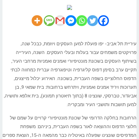
עיריית תל אביב- יפו פועלת למען העסקים ויוזמת, כבכל שנה,
פרויקטים משמחים עבור בעלות ובעלי העסקים. השנה, העירייה
בשיתוף העסקים בשכונת מונטיפיורי ואמנים ואמניות מרחבי העיר,
תקיים ערב בסימן דפוס קליגרפיה וטיפוגרפיה עברית כמחווה לבתי
הדפוס החלוציים בשפה העברית, בשכונה. האירוע יכלול מייצגים,
תערוכות ויריד אמנים ואמניות, ויתרחש ברחובות: בית שמאי 9, בן
אביגדור, טברסקי, שונצינו 8 (בתוך תיאטרון תמונע), בית אלפא ותושיה,
למען תושבות ותושבי העיר ומבקריה.
הרחובות בחלקה הדרומי של שכונת מונטיפיורי קרויים על שמם של
חלוצי הדפוס וההוצאה לאור בשפה העברית, ביניהם: משפחת
המדפיסים שונצינו שפעלה באיטליה כבר מהמאה ה-15, הוצאת ספרים