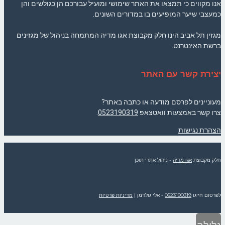
אנו מקווים כי תמצאו את האתר שימושי ומועיל עבורכם הן כגולשים והן
כמעצבי שיער המופיעים בו במדורים השונים.
מגזין תל אביב הינו חלק מקבוצת אגו מדיה המתמחה בניהול של מגזינים
ברשת האינטרנט.
יצירת קשר עם האתר
מעוניינים לפרסם מודעה או כתבה באתר?
צרו קשר באמצעות וואטצאפ
0523190319
.
הצהרת נגישות
חלק מקבוצת
אגו מדיה
- ניהול אתרי תוכן
לפרסום חייגו
0523190319
- אלי גולדמן
|
מדיניות פרטיות