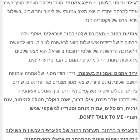
"גילוי וכיסוי בלשון" – מיצג אמנותי:
מוסך פליקס הוותיק הופך לערב
אחד למרחב ייחודי בו יוצג מיצב אמנותי של לימור זהר שביט, בשילוב
וידאו ארט של ויקטוריה חנה.
אותיות רחוב – תערוכת שלטי רחוב ישראלית:
אוסף שלטי
הרחובות של ידידיה איש שלום מוצג לראשונה לציבור, והוא למעשה
התערוכה הראשונה של שלטי רחובות בישראל. הוא מציג שלטים
מתקופות שונות, החל מתקופת המנדט הבריטי ועד לימינו.
יריד אמנים ואמניות בשכונה:
יריד ייחודי מסוגו של אמנים ואמניות
תושבי שכונת מונטיפיורי, שיציגו מגוון מוצרים כגון: פרינטים, שירים,
ציורים, פסלים ואפילו משקפיים מיוחדים. בין האמנים והאמניות
שישתתפו:
אדר פרנס, אילן דרור, יאנה בוקלר, סטלה למיחוב,
ענת
גרנית, רם סלים, עמית מנחם וסטודיו למשקפי שמש
חצוף-
DON'T TALK TO ME
.
קליגרפיה ברחוב: תערוכת רחוב של קליגרפיה עכשווית בשילוב
טכניקות ושפות שונות מהמרחב הישראלי בהשתתפות: