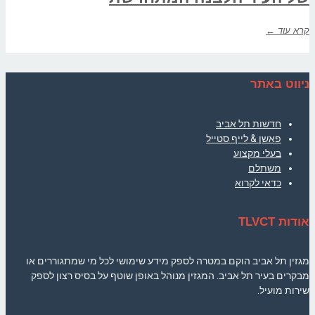
קרא עוד ←
ניווט באתר
חדשות תל אביב
פאשן & לייף סטייל
בעלי מקצוע
משתלם
כדאי לקרוא
אודות TLVCT
מגזין תל אביב הוקם במטרה לספק מידע שימושי לכל מי שמתגוררים או
מבקרים בעיר תל אביב. המגזין מנוהל באופן שוטף על בסיס רצון לספק
שירות מועיל.