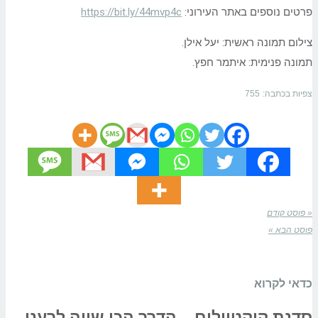
פרטים נוספים באתר העירוני:
https://bit.ly/44mvp4c
צילום תמונה ראשית: יעל אילן.
תמונה פנימית: איתמר חפץ.
צפיות בכתבה:
755
« פוסט קודם
פוסט הבא »
כדאי לקרוא
סדנת קוקטיילים – הדרך הכי שווה לרענן