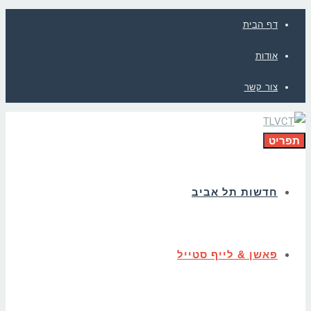
דף הבית
אודות
צור קשר
תפריט
חדשות תל אביב
פאשן & לייף סטייל