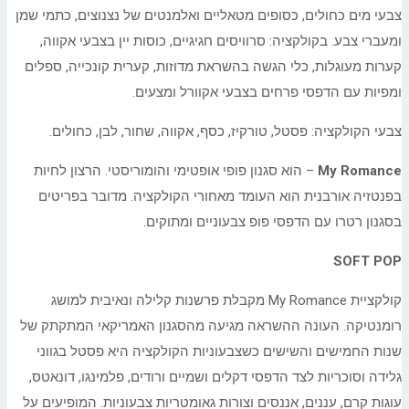
צבעי מים כחולים, כסופים מטאליים ואלמנטים של נצנוצים, כתמי שמן
ומעברי צבע. בקולקציה: סרוויסים חגיגיים, כוסות יין בצבעי אקווה,
קערות מעוגלות, כלי הגשה בהשראת מדוזות, קערית קונכייה, ספלים
ומפיות עם הדפסי פרחים בצבעי אקוורל ומצעים.
צבעי הקולקציה: פסטל, טורקיז, כסף, אקווה, שחור, לבן, כחולים.
My Romance
– הוא סגנון פופי אופטימי והומוריסטי. הרצון לחיות
בפנטזיה אורבנית הוא העומד מאחורי הקולקציה. מדובר בפריטים
בסגנון רטרו עם הדפסי פופ צבעוניים ומתוקים.
SOFT POP
קולקציית My Romance מקבלת פרשנות קלילה ונאיבית למושג
רומנטיקה. העונה ההשראה מגיעה מהסגנון האמריקאי המתקתק של
שנות החמישים והשישים כשצבעוניות הקולקציה היא פסטל בגווני
גלידה וסוכריות לצד הדפסי דקלים ושמיים ורודים, פלמינגו, דונאטס,
עוגות קרם, עננים, אננסים וצורות גאומטריות צבעוניות. המופיעים על