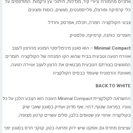
אתניים מהמזרח: ציורי קיר, מנדלות, חיתוכי עץ ורקמות. המודפסים על
כלי קרמיקה ופורצלן, פלייסמנטים, מגשים, כוסות ומצעים.
צבעי הקולקציה: חמרה, תכלת, אפרסק וחרדל.
חומרים: כותנה, קרמיקה, פלסטיק.
Minimal Compact
– הוא סגנון מינימליסטי המונע מהרצון לעצב
אווירה רגועה וטבעית בבית שהוא הקו המנחה של הקולקציה. חומרים
המוגשים בצורתם הטבעית מבטאים את הרצון לעצב אווירה רגועה,
מאוזנת והרמונית שעומד בבסיס הקולקציה.
BACK TO WHITE
ההשראה לקולקציית Minimal Compact העונה הוא הצבע הלבן על כל
גווניו. במראה שטוף, דהוי, ואף סדוק ועתיק בסגנון שאבי שיק.
בקולקציה: ארגזי עץ שטופים בלבן, סלים עשויים קרטון מצופה,
עציצים מחרס גס, אפקט שיש ירוק ומראה בטון, קנקני חרס בסגנון יפני