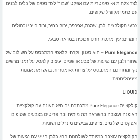
לצד צלחות א- סימטריות עם אפקט 'שבור' לצד סטים של כלים לבנים
עם כתמי אקוורל שקופים.
צבעי הקולקציה: לבן, שמנת, אפרפר, ירוק בהיר, ורוד בייבי וכחולים.
חומרים: עץ, מתכת, חרס וזכוכית במראה טבעי.
Pure Elegance
– הוא סגנון יוקרתי קלאסי המתבסס על השילוב של
שחור ולבן עם נגיעות של צבע או שניים. עיצוב קלאסי, על זמני מרשים,
נקי ומתוחכם המתבסס על צורות גאומטריות בהשראת אמנות
מינימליסטית.
LIQUID
קולקציית Pure Elegance מתכתבת גם היא העונה עם קולקציית
האופנה ועוצבה בהשראה תת מימית ובה פריטים בצבעים שטופים
ואפקטים של מים, צדפים, גבישים מינרלים ושוניות.
הקולקציה עוצבה במיוחד לשולחנות החג בלבן חגיגי עם נגיעות של