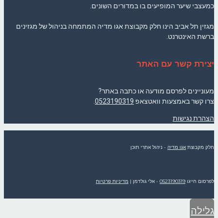
כמעצבי שיער המופיעים בו במדורים השונים.
מגזין תל אביב הינו חלק מקבוצת אגו מדיה המתמחה בניהול של מגזינים
ברשת האינטרנט.
יצירת קשר עם האתר
מעוניינים לפרסם מודעה או כתבה באתר?
צרו קשר באמצעות וואטצאפ
0523190319
.
הצהרת נגישות
חלק מקבוצת
אגו מדיה
- ניהול אתרי תוכן
לפרסום חייגו
0523190319
- אלי גולדמן
|
מדיניות פרטיות
גלילה