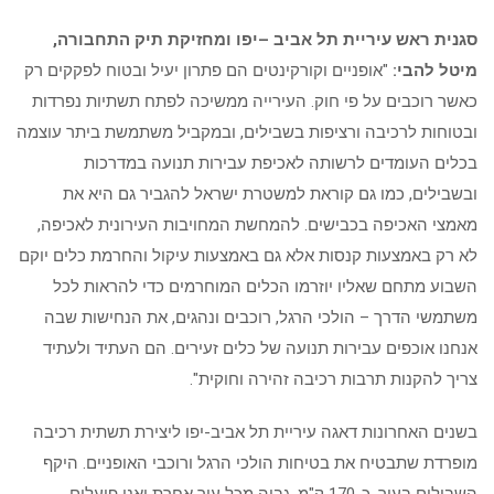
סגנית ראש עיריית תל אביב –יפו ומחזיקת תיק התחבורה,
מיטל להבי:
"אופניים וקורקינטים הם פתרון יעיל ובטוח לפקקים רק
כאשר רוכבים על פי חוק. העירייה ממשיכה לפתח תשתיות נפרדות
ובטוחות לרכיבה ורציפות בשבילים, ובמקביל משתמשת ביתר עוצמה
בכלים העומדים לרשותה לאכיפת עבירות תנועה במדרכות
ובשבילים, כמו גם קוראת למשטרת ישראל להגביר גם היא את
מאמצי האכיפה בכבישים. להמחשת המחויבות העירונית לאכיפה,
לא רק באמצעות קנסות אלא גם באמצעות עיקול והחרמת כלים יוקם
השבוע מתחם שאליו יוזרמו הכלים המוחרמים כדי להראות לכל
משתמשי הדרך – הולכי הרגל, רוכבים ונהגים, את הנחישות שבה
אנחנו אוכפים עבירות תנועה של כלים זעירים. הם העתיד ולעתיד
צריך להקנות תרבות רכיבה זהירה וחוקית".
בשנים האחרונות דאגה עיריית תל אביב-יפו ליצירת תשתית רכיבה
מופרדת שתבטיח את בטיחות הולכי הרגל ורוכבי האופניים. היקף