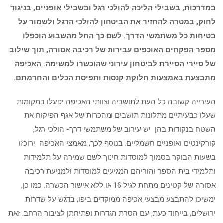
במדרכות, בשבילי הליכה להולכי רגל ובשבילי אופניים, בניגוד
לחוק, במטרה להחזיר את הביטחון להולכי הרגל ולשמור על
בטיחות כל משתמשי הדרך. לשם כך החל מהשבוע הוכפלו
מספר הפקחים האוכפים עבירות של רכיבה אסורה, תוך שילוב
של סיירי הסיירת לביטחון עירוני שהוכשרו למשימה. האכיפה
מתבצעת באמצעות חלוקת קנסות ותפיסת הכלים והחרמתם.
העירייה קשובה כל העת לתושביה וצוותי האכיפה יפעלו במקומות
שעלו כבעיתיים מתלונות תושבים ומהכרות של אגף הפיקוח את
השטח בנקודות בהן יש עירוב של משתמשי דרך- הולכי רגל,
קורקינטים ואופניים חשמליים. בנוסף לכך, מאמצי האכיפה ירוכזו
בשעות הבוקר בסמוך למוסדות חינוך לשם שמירה על תלמידות
ותלמידי בית הספר והוריהם המגיעים למוסדות ולמניעת רכיבה
אסורה של קטינים מתחת לגיל 16 או ללא אישור הכשרה. כמו כן,
ימשיכו להתבצע מבצעי אכיפה ממוקדים ביפו, בדגש על שדרות
ירושלים, בייחוד כעת, עם הסרת הגדרות ופתיחתן לציבור הרחב. זאת