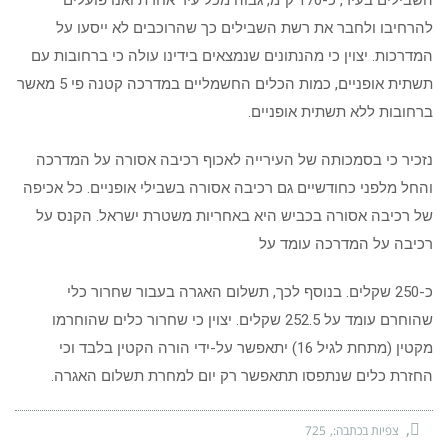
השבילים בעיר, כ-170 ק"מ, גבוה מכל עיר אחרת ואנו פועלים
להרחיבו ולחבר את רשת השבילים כך שהרוכבים לא ייסעו על
המדרכות. יצוין כי מהנתונים שנמצאים בידינו עולה כי ברחובות עם
תשתית אופניים, כמות הכלים החשמליים במדרכה קטנה פי 5 מאשר
ברחובות ללא תשתית אופניים.
נזכיר כי בסמכותה של העירייה לאכוף רכיבה אסורה על המדרכה
והחל מלפני כחודשיים גם רכיבה אסורה בשבילי אופניים. כל אכיפה
של רכיבה אסורה בכביש היא באחריות משטרת ישראל. הקנס על
רכיבה על המדרכה עומד על
כ-250 שקלים. בנוסף לכך, תשלום האגרה בעבור שחרור כלי
שהוחרם עומד על 252.5 שקלים. יצוין כי שחרור כלים שהוחרמו
מקטין (מתחת לגיל 16) יתאפשר על-ידי הורה הקטין בלבד וכי
החזרת כלים שנתפסו תתאפשר רק יום למחרת תשלום האגרה.
צפיות בכתבה:
725