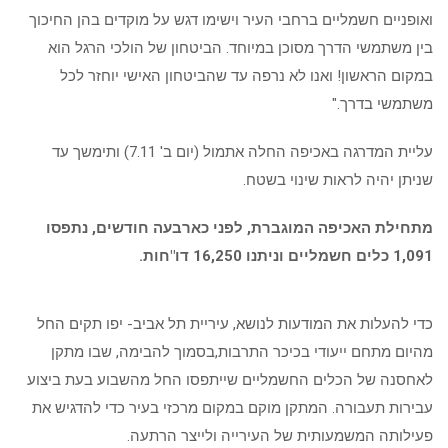
ואופניים חשמליים ברחבי העיר וישימו דגש על מוקדים בהן החיכוך
בין משתמשי הדרך מסוכן במיוחד. הביטחון של הולכי הרגל הוא
במקום הראשון! ואנו לא נרפה עד שהביטחון האישי יוחזר לכל
משתמשי בדרך."
עליית המדרגה באכיפה החלה אתמול (יום ב' 7.11) ותימשך עד
שניתן יהיה לראות שינוי בשטח.
מתחילת האכיפה המוגברת, לפני כארבעה חודשים, נתפסו
1,091 כלים חשמליים וניתנו 16,250 דו"חות.
כדי להעלות את המודעות לנושא, עיריית תל אביב- יפו תקים החל
מהיום מתחם ייעודי בכיכר התרבות,בסמוך להבימה, שבו מתקן
לאחסנה של הכלים החשמליים שייתפסו החל מהשבוע בעת ביצוע
עבירות תעבורה. המתקן מוקם במקום מרכזי בעיר כדי להדגיש את
פעילותה המשמעותית של העירייה ולייצר הרתעה.