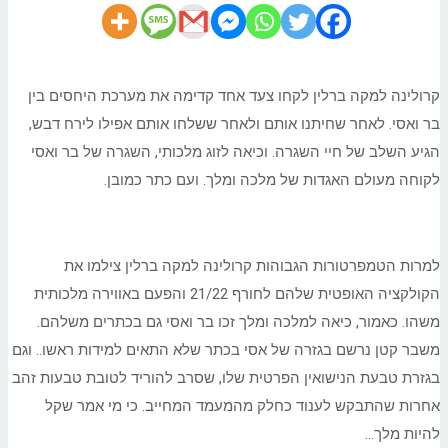
קרולינה למקה ברלין לקחו צעד אחד קדימה את מערכת היחסים בין
בר ואסי. לאחר שחיתנו אותם ולאחר ששלחו אותם אפילו לירח דבש,
הגיע השלב של חיי השגרה. וכיאה לזוג מלכותי, השגרה של בר ואסי
לקוחה מעולם האגדות של מלכה ומלך. ועם כתר כמובן.
למרות הטמפרטורות הגבוהות קרולינה למקה ברלין צילמו את
הקולקציה האופטית שלהם לחורף 21/22 והפעם באווירה מלכותית
משהו. כאמור, כיאה למלכה ומלך זכו בר ואסי גם בכתרים משלהם.
משבר קטן נרשם בגזרה של אסי בכתר שלא התאים למידות ראשו.. וגם
בגזרת טבעת הנישואין הפרטית שלו, שסרב להוריד לטובת טבעות זהב
אחרות שהתבקש לענוד כחלק מהמעמד המחייב. כי מי אמר שקל
להיות מלך…