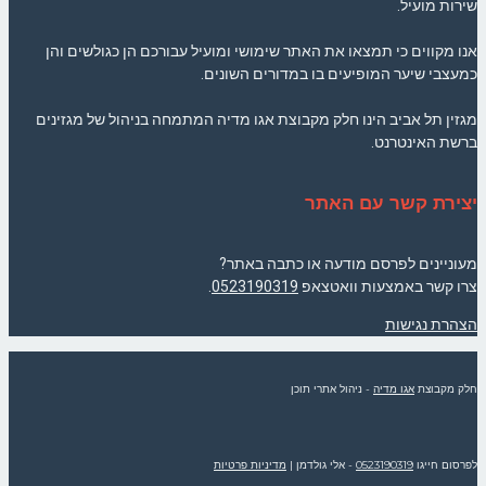
שירות מועיל.
אנו מקווים כי תמצאו את האתר שימושי ומועיל עבורכם הן כגולשים והן
כמעצבי שיער המופיעים בו במדורים השונים.
מגזין תל אביב הינו חלק מקבוצת אגו מדיה המתמחה בניהול של מגזינים
ברשת האינטרנט.
יצירת קשר עם האתר
מעוניינים לפרסם מודעה או כתבה באתר?
צרו קשר באמצעות וואטצאפ
0523190319
.
הצהרת נגישות
חלק מקבוצת
אגו מדיה
- ניהול אתרי תוכן
לפרסום חייגו
0523190319
- אלי גולדמן
|
מדיניות פרטיות