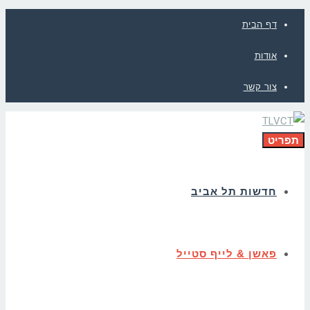
דף הבית
אודות
צור קשר
תפריט
חדשות תל אביב
פאשן & לייף סטייל