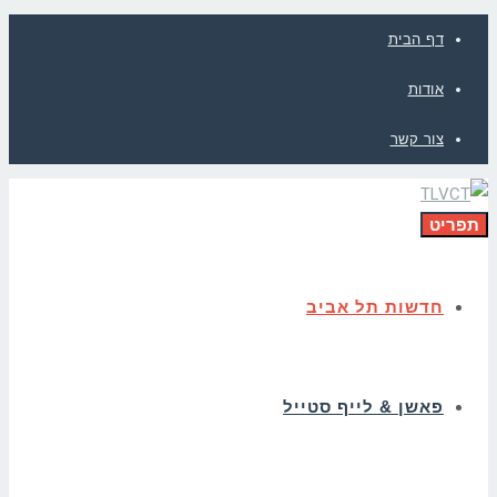
דף הבית
אודות
צור קשר
תפריט
חדשות תל אביב
פאשן & לייף סטייל