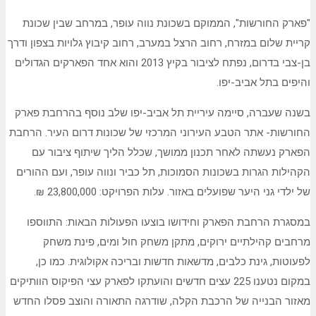
"פארק החורשות", הממוקם בשכונת נווה עופר, במרחב שבין שכונת
קריית שלום במזרח, רחוב הרצל במערב, רחוב קיבוץ גלויות בצפון ודרך
בן-צבי בדרום, נפתח לציבור בקיץ 2013 והוא אחד הפארקים הגדולים
והיפים בתל אביב-יפו.
בשנה שעברה, סיימה עיריית תל אביב-יפו שלב נוסף בהרחבת פארק
החורשות- אתר הטבע העירוני המרכזי של שכונות דרום העיר. הרחבת
הפארק נעשתה לאחר תכנון ממושך, שכלל הליך שיתוף ציבור עם
הקהילות הגרות בשכונות הסמוכות, תל כביר ונווה עופר, ועם ההורים
של ילדי גני היער שפועלים באזור. עלות הפרויקט: 23,800,000 ₪.
במסגרת הרחבת הפארק וחידושו בוצעו הפעולות הבאות: התווספו
מרחבים קהילתיים ירוקים, מתקן משחק חול ומים, פינת משחק
לפעוטות, גינת כלבים, מדשאות חדשות ובריכה אקולוגית. כמו כן,
במקום נטענו 225 עצים חדשים והועתקו לפארק עצי הפיקוס הוותיקים
מאזור הבנייה של הרכבת הקלה, שודרגה התאורה והוצב פסלו החדש