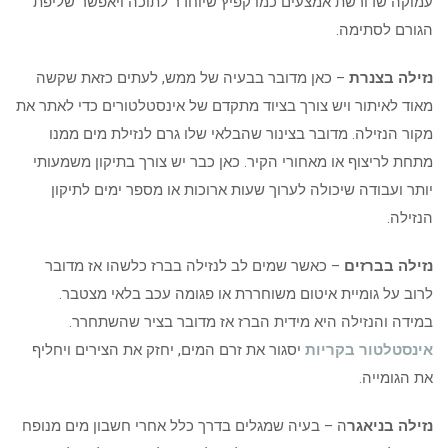
עמוקה שדורשת אמצעים כמו קפיץ שיוחדר לתוכה ויאפשר שליפת
הגורם לסתימה.
נזילה בצנרת
– כאן מדובר בבעיה של ממש, לעתים כזאת שקשה
מאוד לאיתור ויש צורך בציוד מתקדם של אינסטלטורים כדי לאתר את
מקור הנזילה. מדובר בצינור שהבלאי שלו גרם לנזילת מים ממנו
מתחת לריצוף או מאחורי הקיר. כאן כבר יש צורך בתיקון משמעותי
יותר ועבודה שיכולה לערוך שעות ארוכות או מספר ימים לתיקון
הנזילה.
נזילה בברזים
– כאשר שמים לב לנזילה בברז כלשהו אז מדובר
לרוב על גומיית איטום משוחררת או פגומה עכב בלאי מצטבר.
במידה והנזילה היא מידית הברז אז מדובר בציר שהשתחרר.
אינסטלטור בקריות
יסגור את זרם המים, יחזק את הצירים ויחליף
את הגומייה.
נזילה בניאגר
ה – בעיה שמגלים בדרך כלל אחרי חשבון מים מנופח