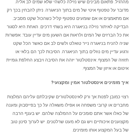
מהרגיל. פתאום מבינים שיש נזילה כלשהי שלא שמים לב אליה.
מדובר על טפטוף איטי של מים בתוך הניאגרה. ניתן להבחין בכך רק
אם מתאמצים או אם שומעים טפטוף קליל כשהכול שקט מסביב.
הבדיקה לאיתור נזילה בניאגרה היא בשתי דרכים. האחת היא לסגור
את כל הברזים של המים ולראות אם השעון מים עדיין עובד. אפשרות
שניה להניח בניאגרה נייר טואלט ולשים לב אם כאשר הכל שקט
ורגוע עדיין מים נוזלים בתוך הניאגרה. הסיבות לכך הם בלאי או
תזוזה של המצוף. אינסטלטור יזהה את הסיבה ויבצע החלפת גומיית
איטום או איזון של המצוף.
איך מזמינים אינסטלטור אמין ומקצועי?
רצוי כמובן לפנות אך ורק לאינסטלטורים שקיבלתם עליהם המלצות
מחברים או קרובי משפחה או אפילו משאלה על כך בפייסבוק ומענה
של כאלו אשר אתם סומכים על ההמלצה שלהם. יש בענף הרבה
מקצוענים איכותיים ויש גם לא מעט שרלטנים. יש לערוך סינון טוב
של בעל המקצוע אותו מזמינים.