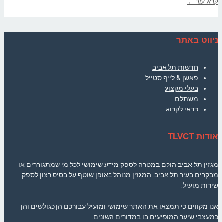
קרא עוד ←
ניווט באתר
חדשות תל אביב
פאשן & לייף סטייל
בעלי מקצוע
משתלם
כדאי לקרוא
אודות TLVCT
מגזין תל אביב הוקם במטרה לספק מידע שימושי לכל מי שמתגוררים או
מבקרים בעיר תל אביב. המגזין מנוהל באופן שוטף על בסיס רצון לספק
שירות מועיל.
אנו מקווים כי תמצאו את האתר שימושי ומועיל עבורכם הן כגולשים והן
כמעצבי שיער המופיעים בו במדורים השונים.