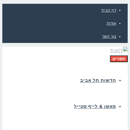
דף הבית
אודות
צור קשר
תפריט
חדשות תל אביב
פאשן & לייף סטייל