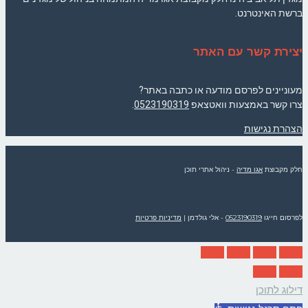
ברשת האינטרנט.
יצירת קשר עם האתר
מעוניינים לפרסם מודעה או כתבה באתר?
צרו קשר באמצעות וואטצאפ
0523190319
.
הצהרת נגישות
חלק מקבוצת
אגו מדיה
- ניהול אתרי תוכן
לפרסום חייגו
0523190319
- אלי גולדמן
|
מדיניות פרטיות
דילוג לתוכן