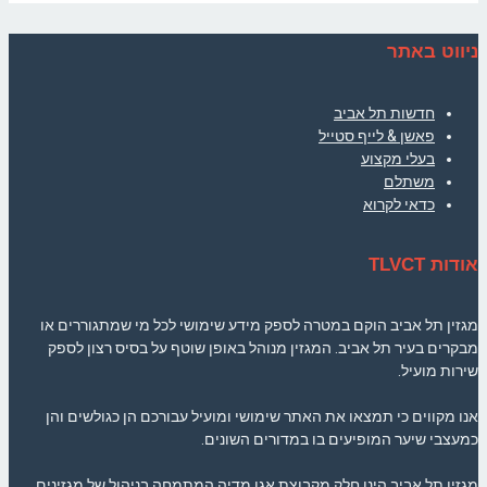
ניווט באתר
חדשות תל אביב
פאשן & לייף סטייל
בעלי מקצוע
משתלם
כדאי לקרוא
אודות TLVCT
מגזין תל אביב הוקם במטרה לספק מידע שימושי לכל מי שמתגוררים או
מבקרים בעיר תל אביב. המגזין מנוהל באופן שוטף על בסיס רצון לספק
שירות מועיל.
אנו מקווים כי תמצאו את האתר שימושי ומועיל עבורכם הן כגולשים והן
כמעצבי שיער המופיעים בו במדורים השונים.
מגזין תל אביב הינו חלק מקבוצת אגו מדיה המתמחה בניהול של מגזינים