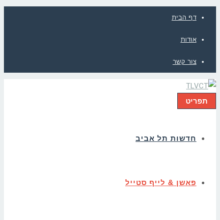
דף הבית
אודות
צור קשר
תפריט
חדשות תל אביב
פאשן & לייף סטייל