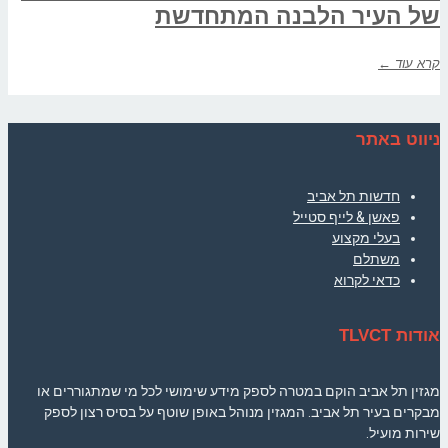
של העיר הלבנה המתחדשת
קרא עוד ←
ניווט באתר
חדשות תל אביב
פאשן & לייף סטייל
בעלי מקצוע
משתלם
כדאי לקרוא
אודות TLVCT
מגזין תל אביב הוקם במטרה לספק מידע שימושי לכל מי שמתגוררים או
מבקרים בעיר תל אביב. המגזין מנוהל באופן שוטף על בסיס רצון לספק
שירות מועיל.