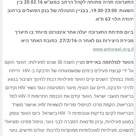
התערוכה תהיה פתוחה לקהל הרחב במוצ"ש 20.02.16 בין
השעות: 19:30-23:00, בבניין ההנהלה של בנק הפועלים ברחוב
יהודה הלוי 63 ת"א.
ביום פתיחת התערוכה יעלה אתר אינטרנט מיוחד בו תיערך
מכירת היצירות גם לאחר ה-27/2/16.
כתובת האתר היא:
www.artisrael.org.il
הוועד למלחמה באיידס
מציין השנה 30 שנים לפעילותו. הוועד הוקם
על ידי קבוצת פעילים בימים שמשמעותה של הדבקה ב-HIV הייתה
מוות. במהלך השנים קיים הוועד פעילויות רבות לחינוך הציבור בנוגע
לדרכי הדבקה, חיים עם הנגיף, מיגור הסטיגמה כנגד נשאי HIV וקידום
בריאות תושבי ישראל. הוועד קידם את הכנסת התרופות ל-HIV לסל
הבריאות, הקמת מרכז לטיפולי פוריות לנשאיות HIV, ואישור משרד
הבריאות לקיום בדיקות אנונימיות ל- HIV בישראל. כיום הוועד עוסק
במגוון פעילויות, ובהן סדנאות הסברה לבני נוער, טיפול פסיכו-סוציאלי
לנשאים, פעילויות לאוכלוסיות ממוקדות (לרבות: עולים חדשים, נוער