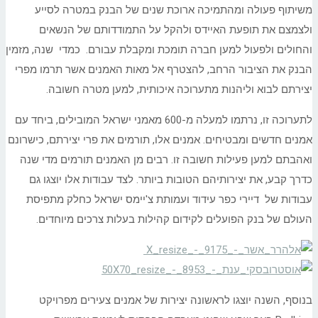
משיתוף פעולה ומהתמיכה ארוכת שנים של הבנק במטרה לסייע
ולצמצם את תופעת האיידס ולהקל על התמודדותם של הנשאים
והחולים ולפעול למען חברה תומכת ומקבלת עבורם. כמדי שנה, מזמין
הבנק את הציבור הרחב, להצטרף אל מאות האמנים אשר תרמו מפרי
יצירתם לבוא וליהנות מתערוכה איכותית, למען מטרה חשובה.
לתערוכה זו, נרתמו למעלה מ-600 מאמני ישראל המובילים, ביחד עם
אמנים חדשים ומבטיחים. אמנים אלו, תורמים את פרי יצירתם, כישרונם
ואהבתם למען פעילות חשובה זו. רבים מן האמנים תורמים מדי שנה
כדרך קבע, את יצירותיהם הטובות ביותר. לצד עבודות אלו יוצגו גם
עבודות של דיירי כפר עידוד ועמותת צ'יימס ישראל כחלק מתפיסת
העולם של בנק הפועלים לקידום קהילות בעלות צרכים מיוחדים.
בנוסף, השנה יוצגו לראשונה יצירות של אמנים צעירים מפרויקט