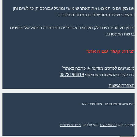
אנו מקווים כי תמצאו את האתר שימושי ומועיל עבורכם הן כגולשים והן
כמעצבי שיער המופיעים בו במדורים השונים.
מגזין תל אביב הינו חלק מקבוצת אגו מדיה המתמחה בניהול של מגזינים
ברשת האינטרנט.
יצירת קשר עם האתר
מעוניינים לפרסם מודעה או כתבה באתר?
צרו קשר באמצעות וואטצאפ
0523190319
.
הצהרת נגישות
חלק מקבוצת
אגו מדיה
- ניהול אתרי תוכן
לפרסום חייגו
0523190319
- אלי גולדמן
|
מדיניות פרטיות