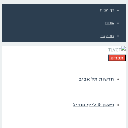
דף הבית
אודות
צור קשר
תפריט
חדשות תל אביב
פאשן & לייף סטייל