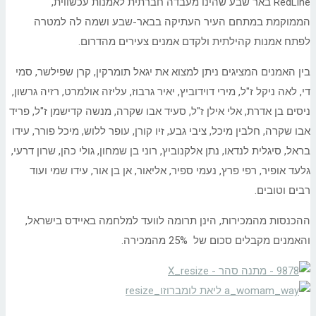
RedLine באר שבע שהינו מעבדה חברתית לאמנות עכשווית,
הממוקמת במתחם העיר העתיקה בבאר-שבע ושמה לה למטרה
לפתח אמנות קהילתית ולקדם אמנים צעירים מהדרום.
בין האמנים המציגים ניתן למצוא את יגאל תומרקין, קרן שפילשר, סמי
די, לאה ניקל ז"ל, מירי דוידוביץ, יאיר גרבוז, עליזה אולמרט, רזיה גרשון,
ניסים בן אדרת, אלי אילן ז"ל, סעיד אבו שקרה, מנשה קדישמן ז"ל, פריד
אבו שקרה, חלבין מיכל, ציבי גבע, זיו קורן, עופר ללוש, מיכל פורר, עידו
בראל, סיגלית לנדאו, נתן אלקנוביץ, רוני בן שמחון, גולי כהן, שרון דרעי,
גלעד אופיר, רפי פרץ, נעמי ספיר, אליאור, אן בן אור, עידו שמי ועוד
רבים וטובים.
ההכנסות מהמכירות, הינן תרומה לוועד למלחמה באיידס בישראל,
והאמנים מקבלים סכום של 25% מהמכירה.