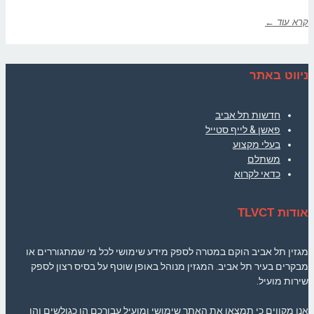
קרא עוד ←
ניווט באתר
חדשות תל אביב
פאשן & לייף סטייל
בעלי מקצוע
משתלם
כדאי לקרוא
אודות TLVCT
מגזין תל אביב הוקם במטרה לספק מידע שימושי לכל מי שמתגוררים או
מבקרים בעיר תל אביב. המגזין מנוהל באופן שוטף על בסיס רצון לספק
שירות מועיל.
אנו מקווים כי תמצאו את האתר שימושי ומועיל עבורכם הן כגולשים והן