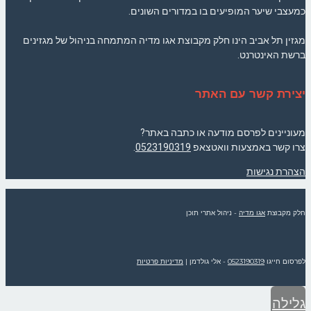
כמעצבי שיער המופיעים בו במדורים השונים.
מגזין תל אביב הינו חלק מקבוצת אגו מדיה המתמחה בניהול של מגזינים
ברשת האינטרנט.
יצירת קשר עם האתר
מעוניינים לפרסם מודעה או כתבה באתר?
צרו קשר באמצעות וואטצאפ
0523190319
.
הצהרת נגישות
חלק מקבוצת
אגו מדיה
- ניהול אתרי תוכן
לפרסום חייגו
0523190319
- אלי גולדמן
|
מדיניות פרטיות
גלילה