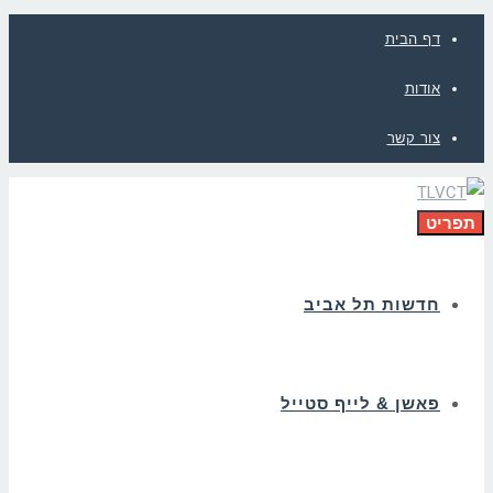
דף הבית
אודות
צור קשר
תפריט
חדשות תל אביב
פאשן & לייף סטייל