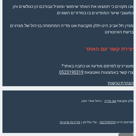
אנו מקווים כי תמצאו את האתר שימושי ומועיל עבורכם הן כגולשים והן
כמעצבי שיער המופיעים בו במדורים השונים.
מגזין תל אביב הינו חלק מקבוצת אגו מדיה המתמחה בניהול של מגזינים
ברשת האינטרנט.
יצירת קשר עם האתר
מעוניינים לפרסם מודעה או כתבה באתר?
צרו קשר באמצעות וואטצאפ
0523190319
.
הצהרת נגישות
חלק מקבוצת
אגו מדיה
- ניהול אתרי תוכן
לפרסום חייגו
0523190319
- אלי גולדמן
|
מדיניות פרטיות