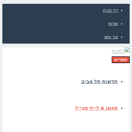
דף הבית
אודות
צור קשר
תפריט
חדשות תל אביב
פאשן & לייף סטייל