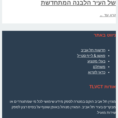
של העיר הלבנה המתחדשת
קרא עוד ←
ניווט באתר
חדשות תל אביב
פאשן & לייף סטייל
בעלי מקצוע
משתלם
כדאי לקרוא
אודות TLVCT
מגזין תל אביב הוקם במטרה לספק מידע שימושי לכל מי שמתגוררים או
מבקרים בעיר תל אביב. המגזין מנוהל באופן שוטף על בסיס רצון לספק
שירות מועיל.