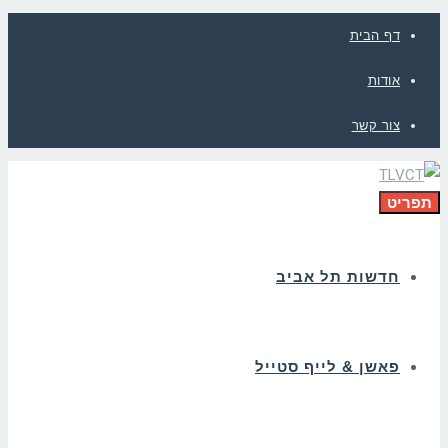
דף הבית
אודות
צור קשר
תפריט
חדשות תל אביב
פאשן & לייף סטייל