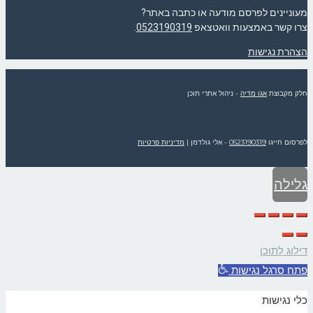
מעוניינים לפרסם מודעה או כתבה באתר?
צרו קשר באמצעות וואטצאפ
0523190319
.
הצהרת נגישות
חלק מקבוצת
אגו מדיה
- ניהול אתרי תוכן
לפרסום חייגו
0523190319
- אלי גולדמן
|
מדיניות פרטיות
גלילה
לראש
דילוג לתוכן
העמוד
פתח סרגל נגישות
כלי נגישות