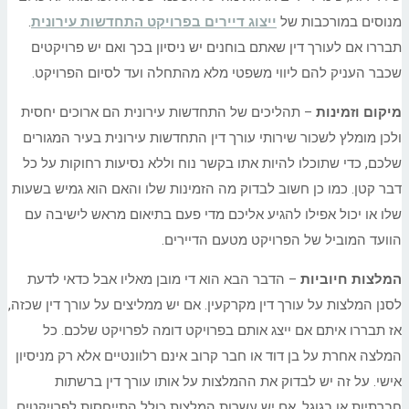
מנוסים במורכבות של
ייצוג דיירים בפרויקט התחדשות עירונית
.
תבררו אם לעורך דין שאתם בוחנים יש ניסיון בכך ואם יש פרויקטים
שכבר העניק להם ליווי משפטי מלא מהתחלה ועד לסיום הפרויקט.
מיקום וזמינות
– תהליכים של התחדשות עירונית הם ארוכים יחסית
ולכן מומלץ לשכור שירותי עורך דין התחדשות עירונית בעיר המגורים
שלכם, כדי שתוכלו להיות אתו בקשר נוח וללא נסיעות רחוקות על כל
דבר קטן. כמו כן חשוב לבדוק מה הזמינות שלו והאם הוא גמיש בשעות
שלו או יכול אפילו להגיע אליכם מדי פעם בתיאום מראש לישיבה עם
הוועד המוביל של הפרויקט מטעם הדיירים.
המלצות חיוביות
– הדבר הבא הוא די מובן מאליו אבל כדאי לדעת
לסנן המלצות על עורך דין מקרקעין. אם יש ממליצים על עורך דין שכזה,
אז תבררו איתם אם ייצג אותם בפרויקט דומה לפרויקט שלכם. כל
המלצה אחרת על בן דוד או חבר קרוב אינם רלוונטיים אלא רק מניסיון
אישי. על זה יש לבדוק את ההמלצות על אותו עורך דין ברשתות
חברתיות או בגוגל. אם יש עשרות המלצות כולל התייחסות לפרויקטים