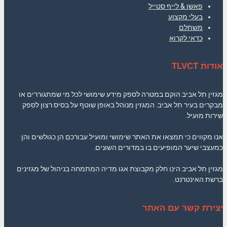
פאשן & לייף סטייל
בעלי מקצוע
משתלם
כדאי לקרוא
אודות TLVCT
מגזין תל אביב הוקם במטרה לספק מידע שימושי לכל מי שמתגוררים או
מבקרים בעיר תל אביב. המגזין מנוהל באופן שוטף על בסיס רצון לספק
שירות מועיל.
אנו מקווים כי תמצאו את האתר שימושי ומועיל עבורכם הן כגולשים והן
כמעצבי שיער המופיעים בו במדורים השונים.
מגזין תל אביב הינו חלק מקבוצת אגו מדיה המתמחה בניהול של מגזינים
ברשת האינטרנט.
יצירת קשר עם האתר