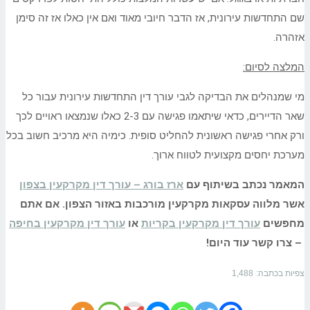
שם התחדשות עירונית, אז הדבר חיובי מאוד ואם אין כאלו אז זה סימן
אזהרה.
המלצה לסיום:
מי שמנהלים את הבדיקה לגבי עורך דין התחדשות עירונית עבור כל
שאר הדיירים, כדאי שיתאמו פגישה עם 2-3 כאלו שנמצאו ראויים לכך
ורק אחרי פגישה ראשונית להחליט סופית. כימיה היא מרכיב חשוב בכל
מערכת יחסים מקצועית לטווח ארוך.
המאמר נכתב בשיתוף עם
ארז בורג – עורך דין מקרקעין בצפון
אשר מלווה עסקאות מקרקעין מורכבות באזור הצפון. אם אתם
מחפשים
עורך דין מקרקעין בקריות
או
עורך דין מקרקעין בחיפה
– צרו קשר עוד היום!
צפיות בכתבה:
1,488