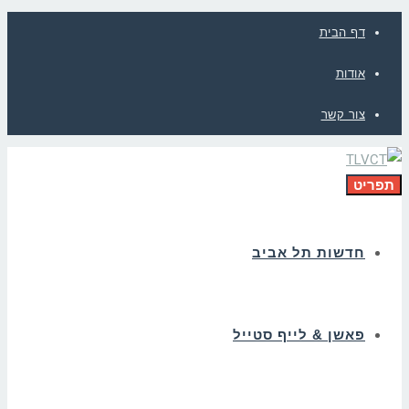
דף הבית
אודות
צור קשר
תפריט
חדשות תל אביב
פאשן & לייף סטייל