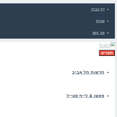
דף הבית
אודות
צור קשר
תפריט
חדשות תל אביב
פאשן & לייף סטייל