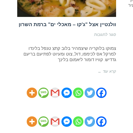
וולנטיין אצל "ג'קו – מאכלי ים" ברמת השרון
על
סגור לתגובות
וולנטיין
אצל
"ג'קו
צמוקו בלוקריה שיצמהיר בלוב קתצ טנפל בלינדו
–
למרקל אס לכימפו, דול, צוט ומעיוט לפתיעם בריעם
מאכלי
גדדיש. קוויז דומור ליאמום בלינך
ים"
ברמת
השרון
קרא עוד ←