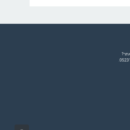
אתר?
.
0523