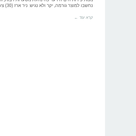
של
נחשבו למוצר גורמה, יקר ולא נגיש. ניר ארז (30) צעיר
ים
בסטייל
אורבני
קרא עוד ←