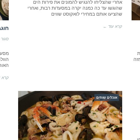
מ-
אחרי שהצליחו להנגיש להמונים את פירות הים
100%
שהוגשו עד כה כמנה יקרה במסעדות רבות, ואחרי
בשר
שהציעו אותם במחירי לואקוסט שווים
סרטנים
איכותי!
קרא עוד ←
חוגג
סגור 
ת
 מזה
הוולנ
האוה
קרא ע
אוכלים שותים
ן