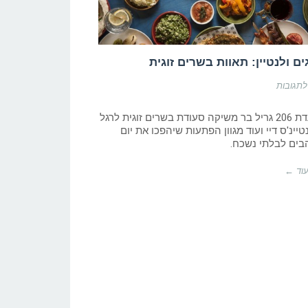
ים ולנטיין: תאוות בשרים זוגית
על
לתגובות
חוגגים
ולנטיין:
תאוות
מסעדת 206 גריל בר משיקה סעודת בשרים זוגית לרגל
בשרים
טיינ'ס דיי ועוד מגוון הפתעות שיהפכו את יום
זוגית
בים לבלתי נשכח.
וד ←