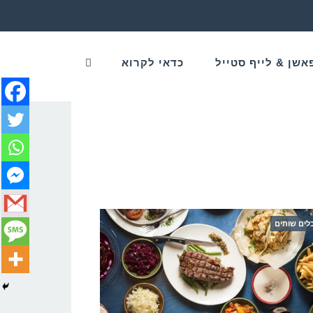
אשן & לייף סטייל
כדאי לקרוא
לים שותים