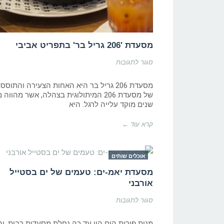
מסעדת '206 גריל בר' בתפריט אביבי
על
סגור לתגובות
מסעדת
'206
גריל
מסעדת 206 גריל בר היא האחות הצעירה והתוסס
בר'
של מסעדת 206 המיתולוגית בצהלה, אשר מהווה
בתפריט
שנים מוקד עלייה לרגל. היא
אביבי
קרא עוד ←
אוכלים שותים
מסעדת יאמ-ים: טעמים של ים בסטייל
אורבני
על
סגור לתגובות
מסעדת
יאמ-ים:
טעמים
מנות פירות הים היו עד כה נחלת מסעדות רבות, וה