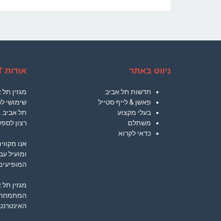
ניווט באתר
אודות TLVCT
חדשות תל אביב
מגזין תל
פאשן & לייף סטייל
שימושי לכ
בעלי מקצוע
תל אביב. 
משתלם
רצון לספק
כדאי לקרוא
אנו מקווי
ומועיל עב
המופיעים 
מגזין תל 
המתמחה ב
האינטרנט.