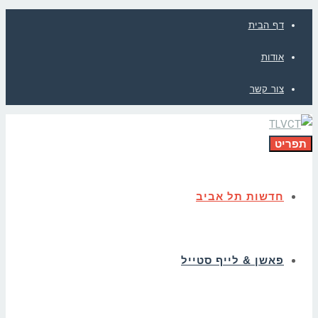
דף הבית
אודות
צור קשר
תפריט
חדשות תל אביב
פאשן & לייף סטייל