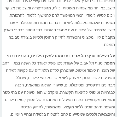
סניפים ברחבי הארץ. אלפי ילדים ובני נוער עם קשיי למידה והפרעת
קשב, במיוחד ממשפחות מעוטות יכולת, מהפריפריה ומשכונות מצוקה,
זוכים לסיוע לימודי ורגשי המאפשר להם להמשיך ללמוד ולהתפתח,
משפחות שלמות מקבלות ליווי והדרכה בהתמודדות הכפולה – עם
קשיי הלמידה של הילדים ועם אתגרי ההורות. בתי הספר ברחבי הארץ
מקבלים ליווי מקצועי והכשרות לחיזוק החוסן ולסיוע ביצירת סביבה
תומכת.
על פעילות סניף תל אביב ותרומתו למען הילדים, ההורים ובתי
הספר:
סניף תל אביב של אגודת ניצן פעיל לאורך כל השנה במגוון רחב
של תוכניות לימוד וטיפול, שמטרתן לקדם תלמידים עם לקויות למידה
והפרעות קשב. הסניף מעניק ליווי אישי ומקצועי לילדים, שכולל
אבחונים דידקטיים ופסיכולוגיים, שיעורי הוראה מותאמת, הכנה
לבגרויות וטיפולי קלינאות תקשורת, ומקדם שיתופי פעולה עם בתי ספר
ומומחים מקצועיים. בזכות הפעילות המתמדת של הסניף, מאות ילדים
ומשפחותיהם זוכים לליווי מקצועי ומשמעותי, לחיזוק הביטחון
והעצמאות ולכלים שמסייעים להם להצליח בלמידה ובחיי היומיום.